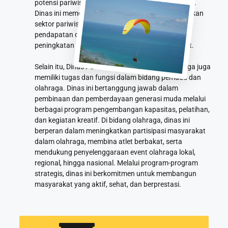
potensi pariwisata di wilayah Kabupaten Kotabaru.
Dinas ini memegang peran penting dalam memajukan
sektor pariwisata sebagai salah satu sumber
pendapatan daerah, sekaligus berkontribusi pada
peningkatan kesejahteraan masyarakat setempat.
Selain itu, Dinas Pariwisata, Pemuda, dan Olahraga juga
memiliki tugas dan fungsi dalam bidang pemuda dan
olahraga. Dinas ini bertanggung jawab dalam
pembinaan dan pemberdayaan generasi muda melalui
berbagai program pengembangan kapasitas, pelatihan,
dan kegiatan kreatif. Di bidang olahraga, dinas ini
berperan dalam meningkatkan partisipasi masyarakat
dalam olahraga, membina atlet berbakat, serta
mendukung penyelenggaraan event olahraga lokal,
regional, hingga nasional. Melalui program-program
strategis, dinas ini berkomitmen untuk membangun
masyarakat yang aktif, sehat, dan berprestasi.