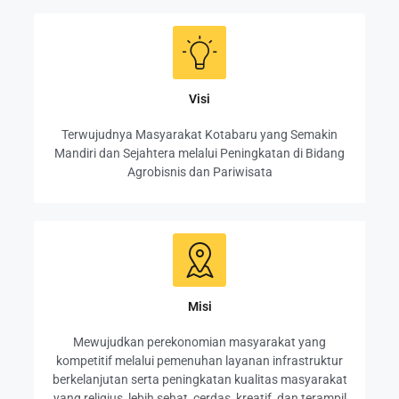
Visi
Terwujudnya Masyarakat Kotabaru yang Semakin
Mandiri dan Sejahtera melalui Peningkatan di Bidang
Agrobisnis dan Pariwisata
Misi
Mewujudkan perekonomian masyarakat yang
kompetitif melalui pemenuhan layanan infrastruktur
berkelanjutan serta peningkatan kualitas masyarakat
yang religius, lebih sehat, cerdas, kreatif, dan terampil