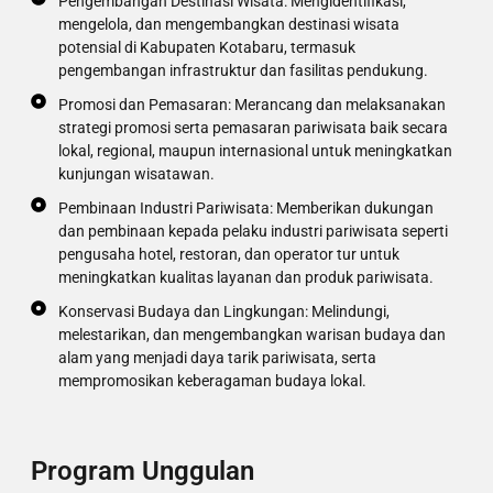
Pengembangan Destinasi Wisata: Mengidentifikasi,
mengelola, dan mengembangkan destinasi wisata
potensial di Kabupaten Kotabaru, termasuk
pengembangan infrastruktur dan fasilitas pendukung.
Promosi dan Pemasaran: Merancang dan melaksanakan
strategi promosi serta pemasaran pariwisata baik secara
lokal, regional, maupun internasional untuk meningkatkan
kunjungan wisatawan.
Pembinaan Industri Pariwisata: Memberikan dukungan
dan pembinaan kepada pelaku industri pariwisata seperti
pengusaha hotel, restoran, dan operator tur untuk
meningkatkan kualitas layanan dan produk pariwisata.
Konservasi Budaya dan Lingkungan: Melindungi,
melestarikan, dan mengembangkan warisan budaya dan
alam yang menjadi daya tarik pariwisata, serta
mempromosikan keberagaman budaya lokal.
Program Unggulan