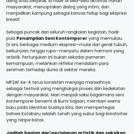
asing atau berjarak; ia hadir di sela-sela aktivitas harian
masyarakat, menciptakan dialog yang intim, dan
menjadikan kampung sebagai kanvas hidup bagi ekspresi
kreatif.
Sebagai puncak dari seluruh rangkaian kegiatan, hadir
pula
Penampilan Seni Kontemporer
yang memukau.
Di sini, berbagai medium ekspresi—mulai dari gerak tubuh,
bebunyian, hingga rupa—menyatu dalam harmoni yang
artistik. Pertunjukan ini bukan sekadar pameran
kemampuan, melainkan refleksi mendalam para
seniman terhadap dunia di sekitar mereka.
MP2AF Ke-4 terus konsisten menjaga marwahnya
sebagai festival yang menghargai proses dan kedekatan
dengan masyarakat. Mari menjadi saksi bagaimana seni
kontemporer bersemi di Bumi Saijaan, memberi warna
baru pada identitas budaya kita, dan mempertegas
bahwa Kotabaru adalah tanah yang subur bagi kreativitas
yang tanpa batas.
Jadilah bagian dari perjalanan artistik dan saksikan