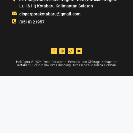
Lt.II & III) Kotabaru Kalimantan Selatan
disparporakotabaru@gmail.com
(0518) 21957
Hak Cipta © 2024 Dinas Pariwisata, Pemuda, dan Olahraga Kabupaten
Kotabaru. Seluruh hak cipta dilindungi. Desain oleh Maulana Herman