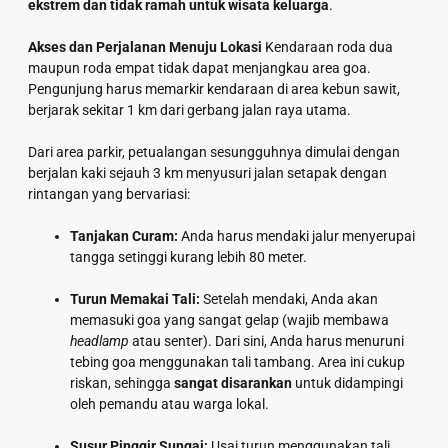
ekstrem dan tidak ramah untuk wisata keluarga
.
Akses dan Perjalanan Menuju Lokasi
Kendaraan roda dua
maupun roda empat tidak dapat menjangkau area goa.
Pengunjung harus memarkir kendaraan di area kebun sawit,
berjarak sekitar 1 km dari gerbang jalan raya utama.
Dari area parkir, petualangan sesungguhnya dimulai dengan
berjalan kaki sejauh 3 km menyusuri jalan setapak dengan
rintangan yang bervariasi:
Tanjakan Curam:
Anda harus mendaki jalur menyerupai
tangga setinggi kurang lebih 80 meter.
Turun Memakai Tali:
Setelah mendaki, Anda akan
memasuki goa yang sangat gelap (wajib membawa
headlamp
atau senter). Dari sini, Anda harus menuruni
tebing goa menggunakan tali tambang. Area ini cukup
riskan, sehingga
sangat disarankan
untuk didampingi
oleh pemandu atau warga lokal.
Susur Pinggir Sungai:
Usai turun menggunakan tali,