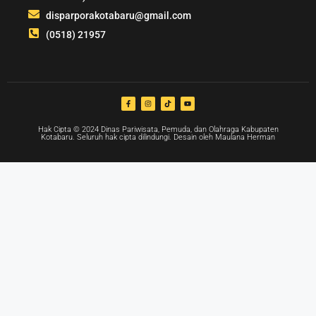
disparporakotabaru@gmail.com
(0518) 21957
Hak Cipta © 2024 Dinas Pariwisata, Pemuda, dan Olahraga Kabupaten
Kotabaru. Seluruh hak cipta dilindungi. Desain oleh Maulana Herman