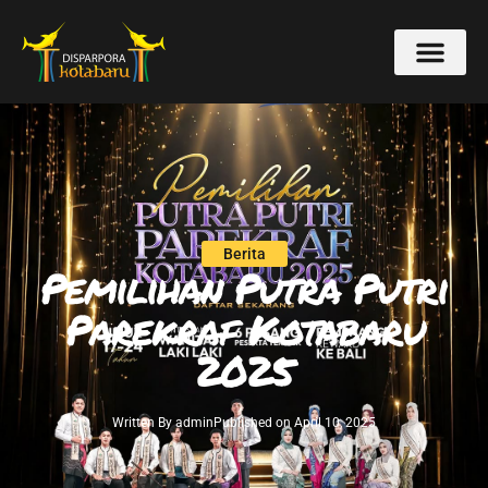
Berita
Pemilihan Putra Putri
Parekraf Kotabaru
2025
Written By
admin
Published on
April 10, 2025